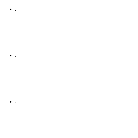
.
.
.