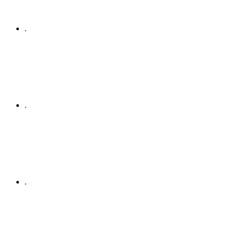
.
.
.