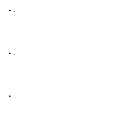
.
.
.