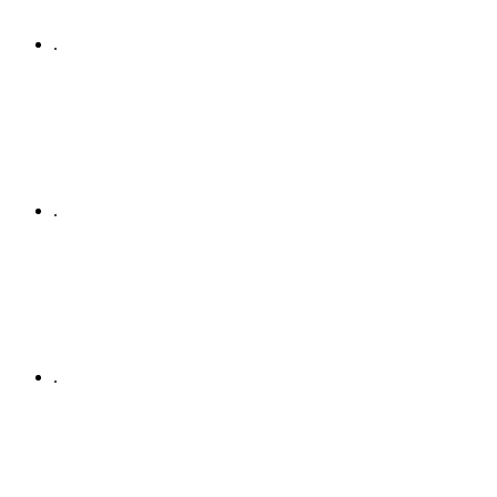
.
.
.