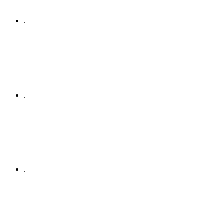
.
.
.