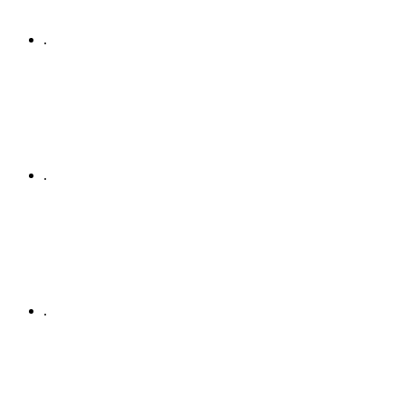
.
.
.