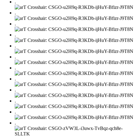
.
.
.
.
.
.
.
.
.
.
.
.