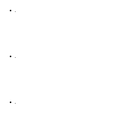
.
.
.