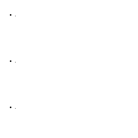
.
.
.