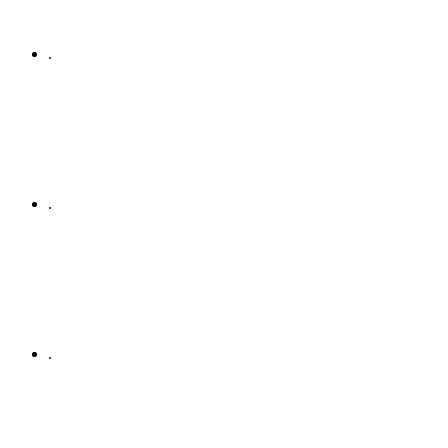
.
.
.