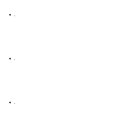
.
.
.