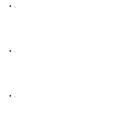
.
.
.