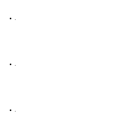
.
.
.