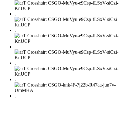
.
.
.
.
.
.