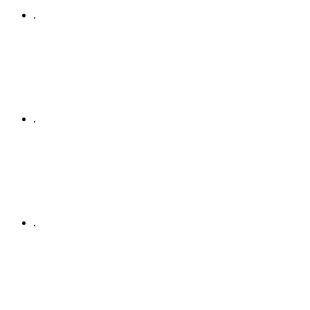
.
.
.