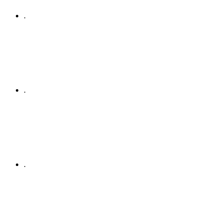
.
.
.