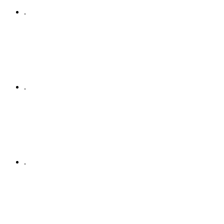
.
.
.