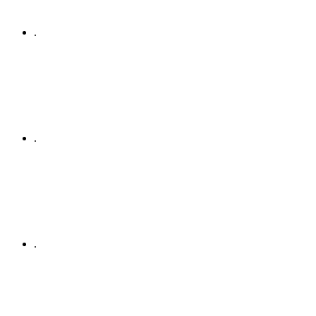
.
.
.