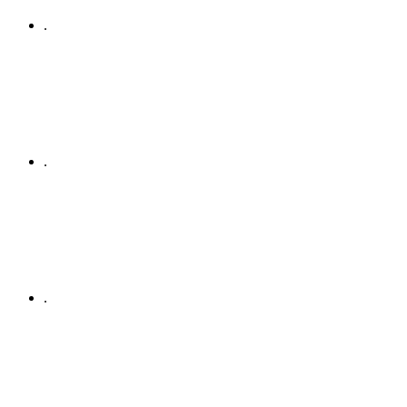
.
.
.