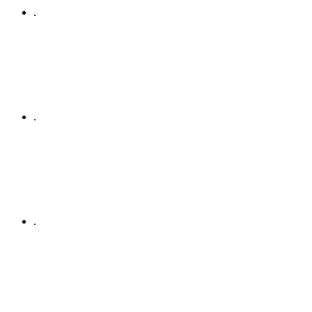
.
.
.