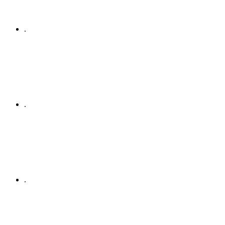
.
.
.