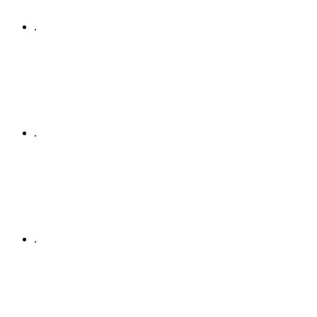
.
.
.