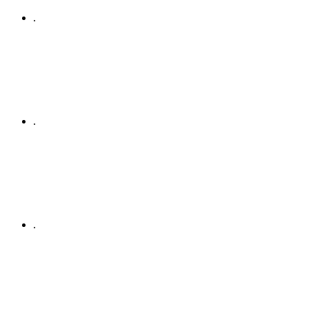
.
.
.