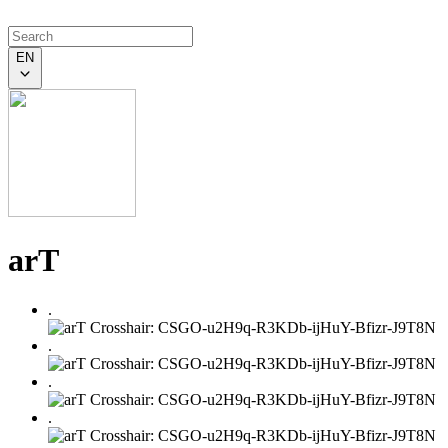
EN
arT
.
.
.
.