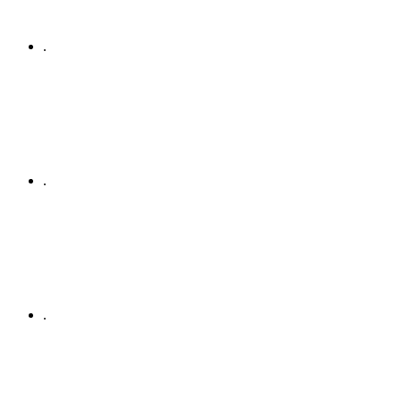
.
.
.