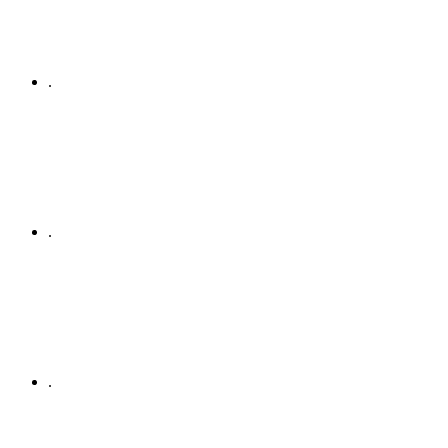
.
.
.