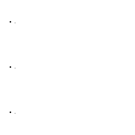
.
.
.