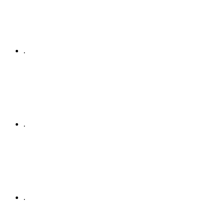
.
.
.