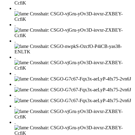
.
.
.
.
.
.
.
.
.