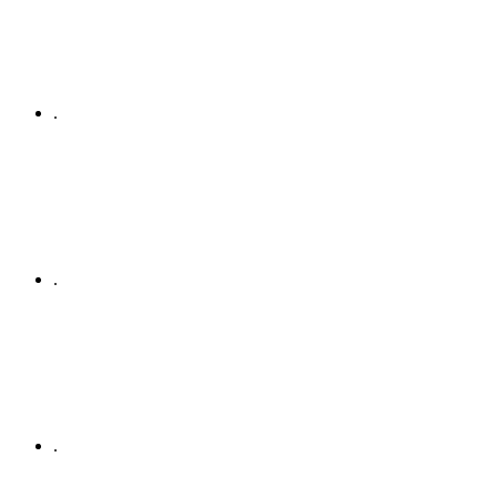
.
.
.