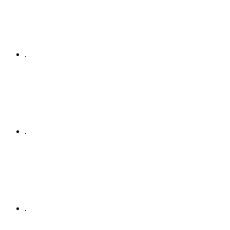
.
.
.