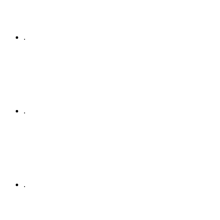
.
.
.