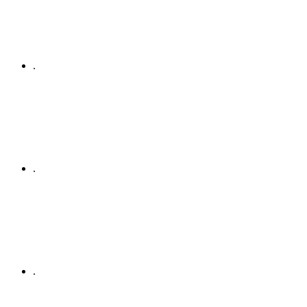
.
.
.