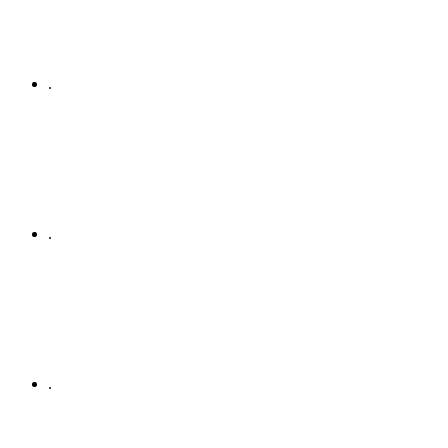
.
.
.