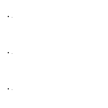
.
.
.