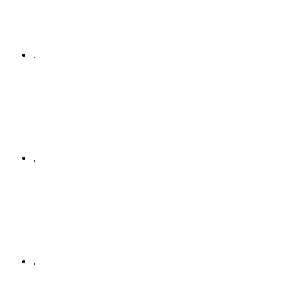
.
.
.