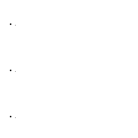
.
.
.