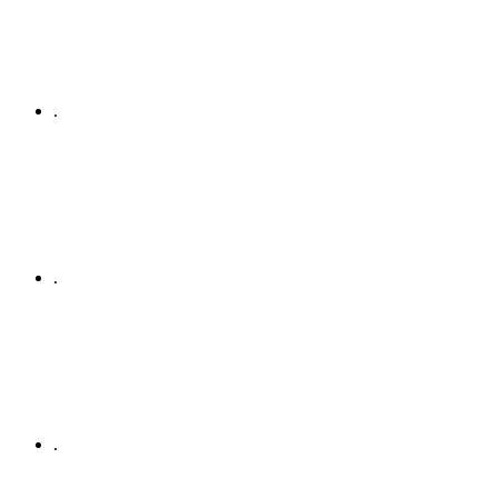
.
.
.