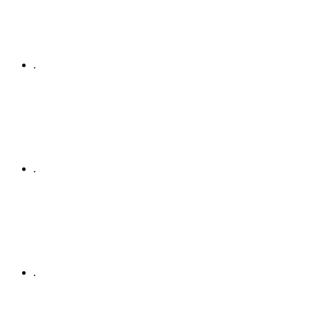
.
.
.