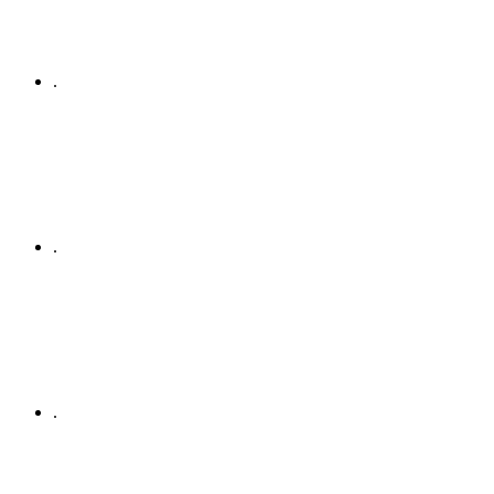
.
.
.