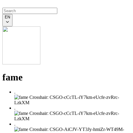
EN
fame
.
.
.