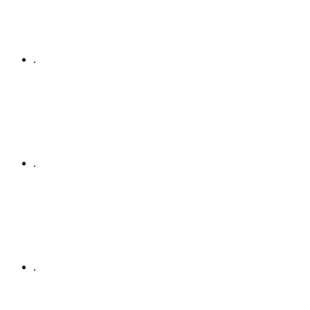
.
.
.