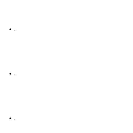
.
.
.