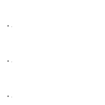
.
.
.