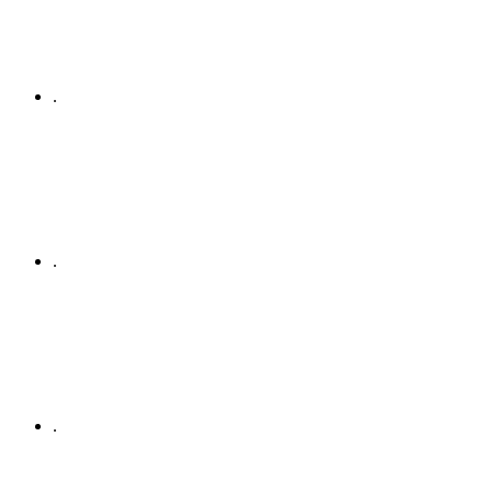
.
.
.