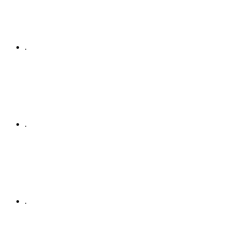
.
.
.