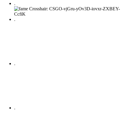
.
.
.
.