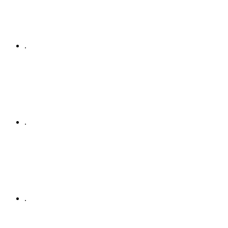
.
.
.