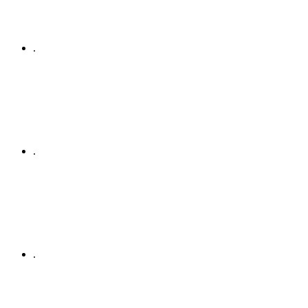
.
.
.