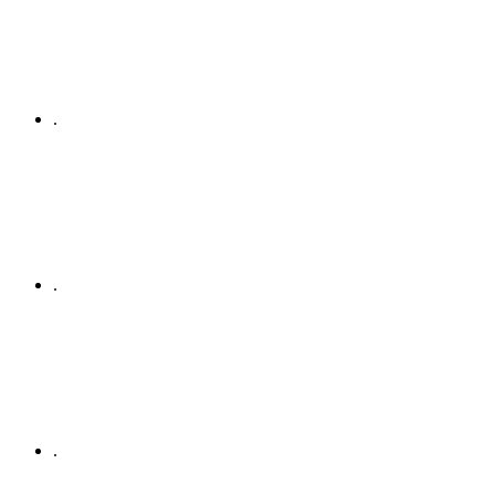
.
.
.