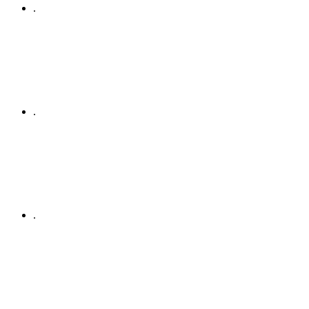
.
.
.