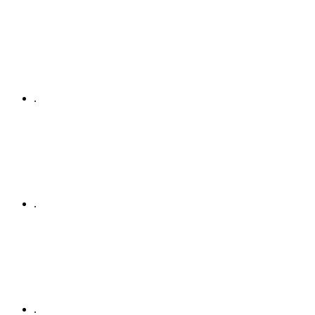
.
.
.