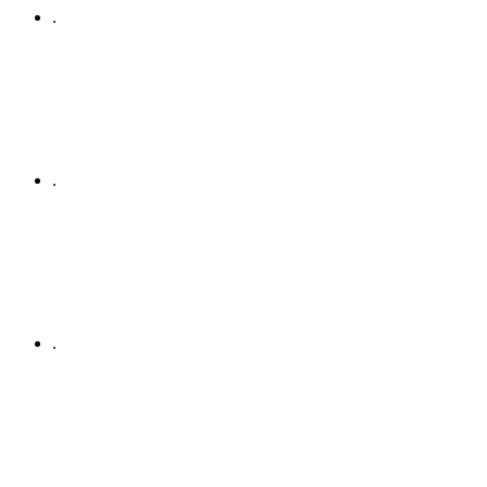
.
.
.