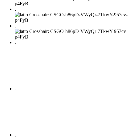
.
.
.
.
.