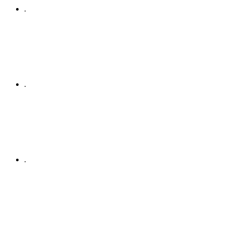
.
.
.