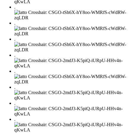
.
.
.
.
.
.
.
.