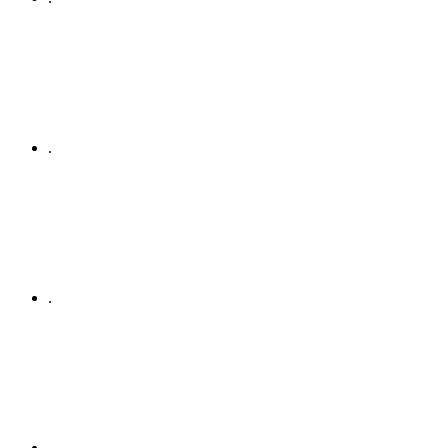
.
.
.