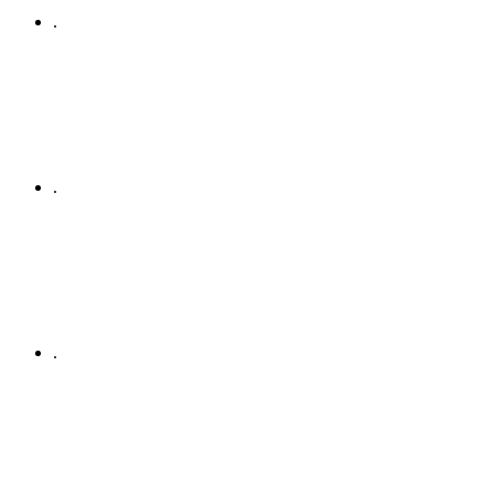
.
.
.