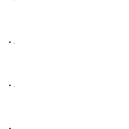
.
.
.