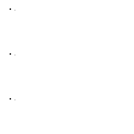
.
.
.