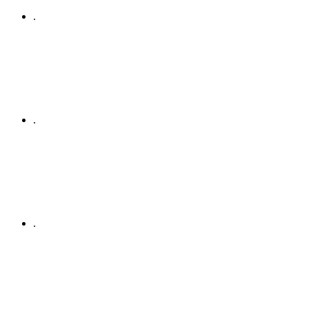
.
.
.