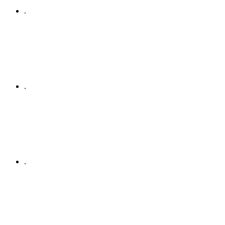
.
.
.