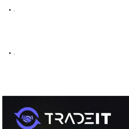
.
.
By using this site, you agree to our
Terms of Service
and
Privacy
Policy