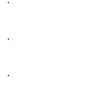
.
.
.