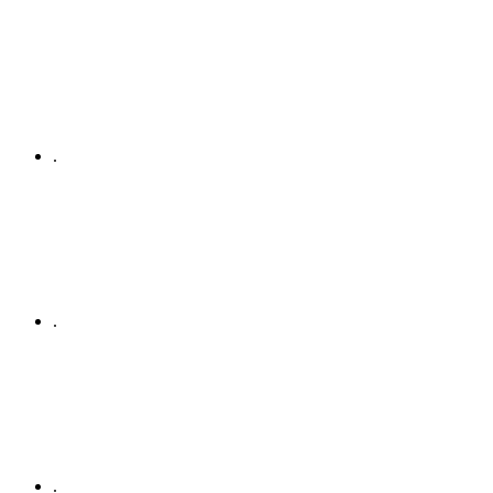
.
.
.