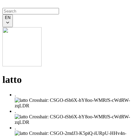
EN
latto
.
.
.