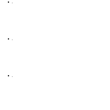
.
.
.