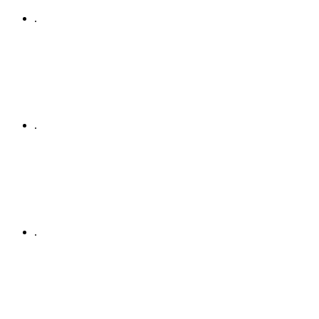
.
.
.