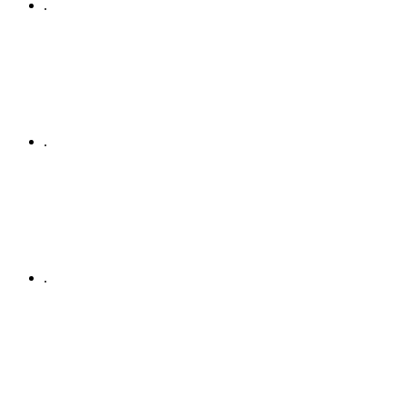
.
.
.