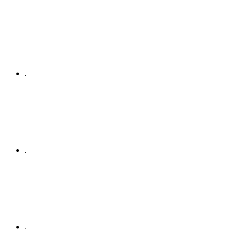
.
.
.