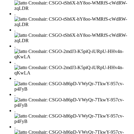
.
.
.
.
.
.
.
.