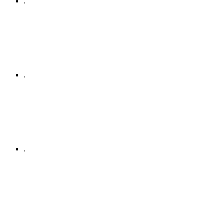
.
.
.