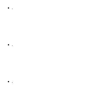
.
.
.