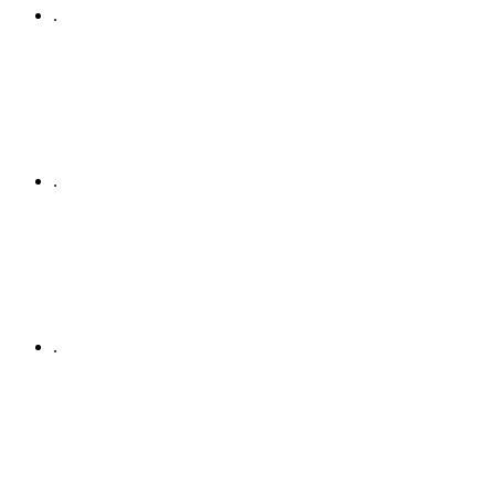
.
.
.