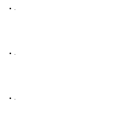
.
.
.