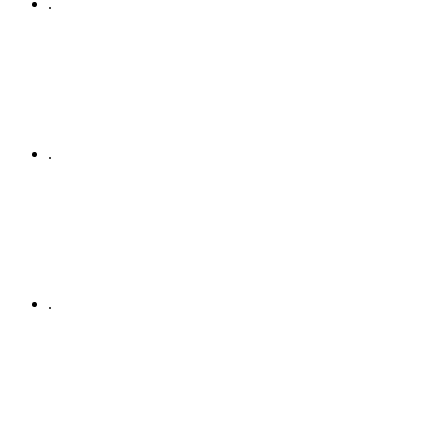
.
.
.