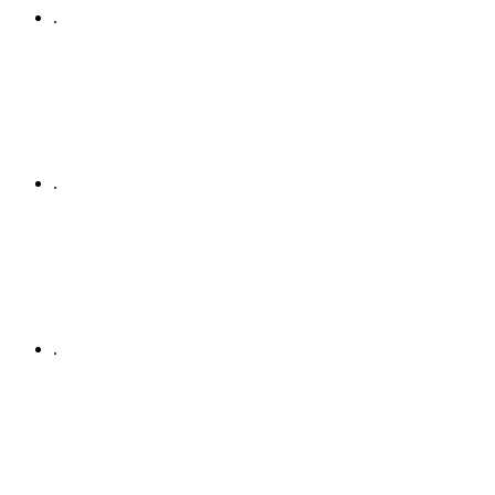
.
.
.