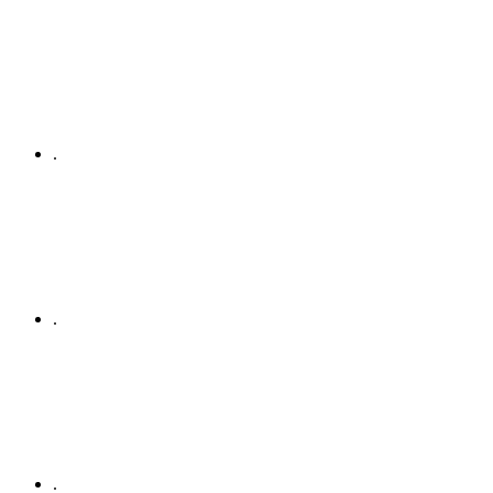
.
.
.