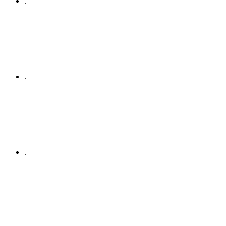
.
.
.