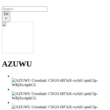
EN
AZUWU
.
.
.