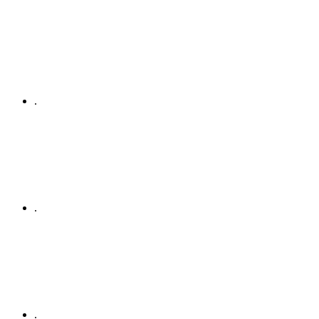
.
.
.