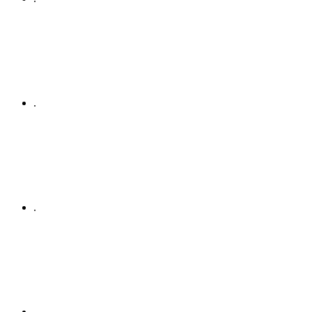
.
.
.