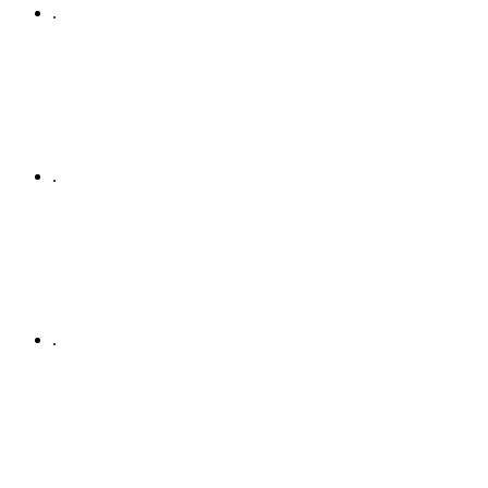
.
.
.