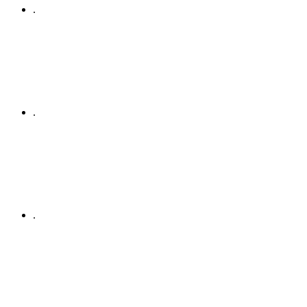
.
.
.