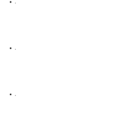
.
.
.