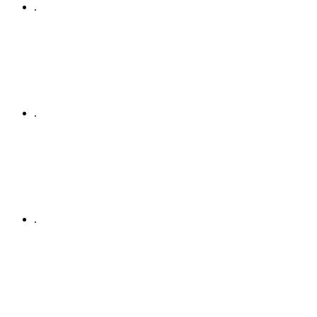
.
.
.