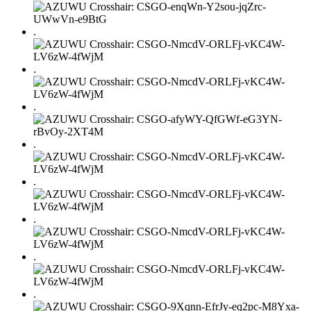
.
.
.
.
.
.
.
.