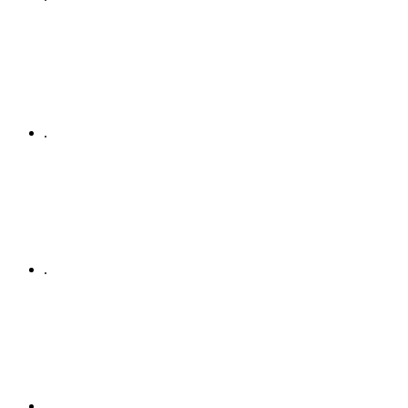
.
.
.