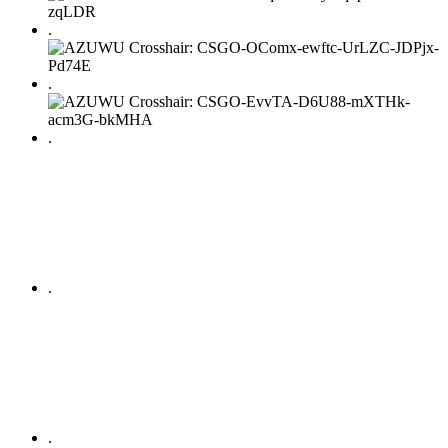
.
.
.
.
.