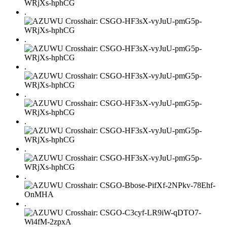
.
.
.
.
.
.
.
.