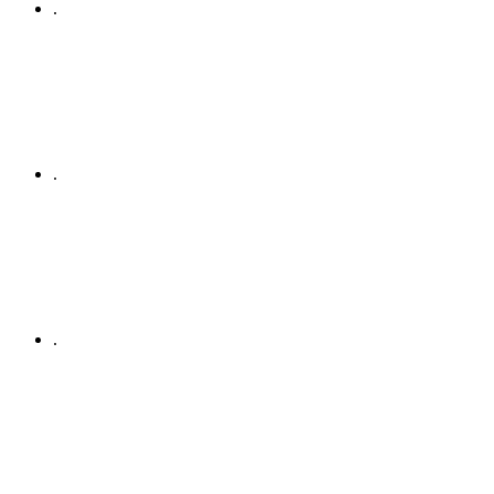
.
.
.