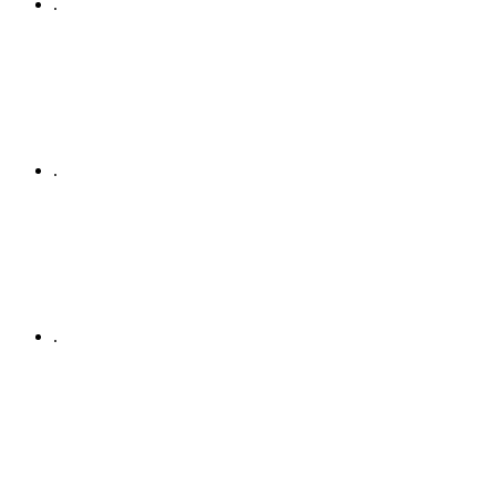
.
.
.