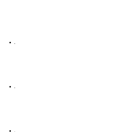
.
.
.