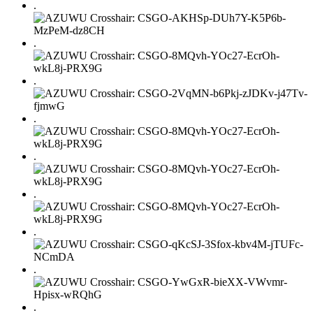
.
.
.
.
.
.
.
.
.